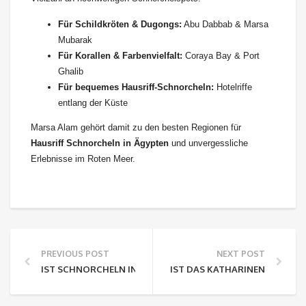
Für Schildkröten & Dugongs:
Abu Dabbab & Marsa
Mubarak
Für Korallen & Farbenvielfalt:
Coraya Bay & Port
Ghalib
Für bequemes Hausriff-Schnorcheln:
Hotelriffe
entlang der Küste
Marsa Alam gehört damit zu den besten Regionen für
Hausriff Schnorcheln in Ägypten
und unvergessliche
Erlebnisse im Roten Meer.
PREVIOUS POST
NEXT POST
IST SCHNORCHELN IN MARSA ALAM ODER IN HURGHADA BE
IST DAS KATHARINENKLOSTER 