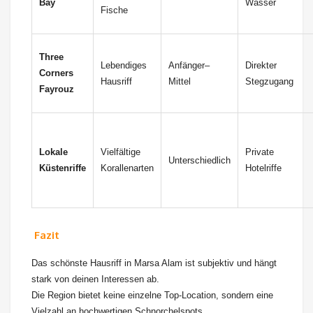
Bay
Wasser
Fische
Three
Lebendiges
Anfänger–
Direkter
Corners
Hausriff
Mittel
Stegzugang
Fayrouz
Lokale
Vielfältige
Private
Unterschiedlich
Küstenriffe
Korallenarten
Hotelriffe
Fazit
Das schönste Hausriff in Marsa Alam ist subjektiv und hängt
stark von deinen Interessen ab.
Die Region bietet keine einzelne Top-Location, sondern eine
Vielzahl an hochwertigen Schnorchelspots.