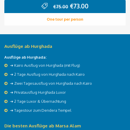
Ursprünglicher
Aktueller
€
73.00
€
75.00
Preis
Preis
war:
ist:
One tour per person
€75.00
€73.00.
Ausflüge ab Hurghada
Ausflüge ab Hurghada:
➔ Kairo Ausflug von Hurghada (mit Flug)
➔ 2 Tage Ausflug von Hurghada nach Kairo
➔ Zwei Tagesausflug von Hurghada nach Kairo
➔ Privatausflug Hurghada Luxor
➔ 2 Tage Luxor & Übernachtung
➔ Tagestour zum Dendera Tempel
Die besten Ausflüge ab Marsa Alam