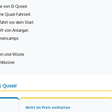
e von El Quseir
ine Quad-Fahrzeit
ahrt vor dem Start
ft von Antargan
uinencamps
en und Wüste
nklusive
l Quseir
Nicht im Preis enthalten