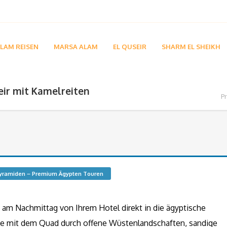
LAM REISEN
MARSA ALAM
EL QUSEIR
SHARM EL SHEIKH
eir mit Kamelreiten
P
 pyramiden – Premium Ägypten Touren
e am Nachmittag von Ihrem Hotel direkt in die ägyptische
Sie mit dem Quad durch offene Wüstenlandschaften, sandige