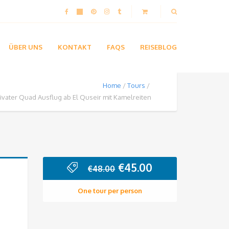
ÜBER UNS
KONTAKT
FAQS
REISEBLOG
Home
Tours
rivater Quad Ausflug ab El Quseir mit Kamelreiten
Ursprünglicher
Aktueller
€
45.00
€
48.00
Preis
Preis
war:
ist:
One tour per person
€48.00
€45.00.