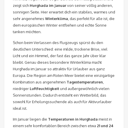
zeigt sich
Hurghada im Januar
von seiner völlig anderen,
sonnigen Seite. Hier erwartet dich ein stabiles, warmes und
sehr angenehmes
Winterklima
, das perfekt für alle ist, die
dem europäischen Winter entfliehen und echte Sonne
tanken möchten.
Schon beim Verlassen des Flugzeugs spürst du den
deutlichen Unterschied: eine milde, trockene Brise, viel
Licht und ein Himmel, der fast das ganze Jahr über klar
bleibt. Genau dieses besondere Winterklima macht
Hurghada im Januar so attraktiv für Urlauber aus ganz
Europa. Die Region am Roten Meer bietet eine einzigartige
Kombination aus angenehmen
Tagestemperaturen
,
niedriger
Luftfeuchtigkeit
und außergewöhnlich vielen
Sonnenstunden. Dadurch entsteht ein Wetterbild, das
sowohl für Erholungssuchende als auch für Aktivurlauber
ideal ist.
Im Januar liegen die
Temperaturen in Hurghada
meist in
einem sehr komfortablen Bereich zwischen etwa
21 und 24