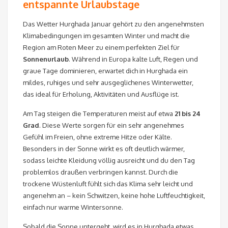
entspannte Urlaubstage
Das Wetter Hurghada Januar gehört zu den angenehmsten
Klimabedingungen im gesamten Winter und macht die
Region am Roten Meer zu einem perfekten Ziel für
Sonnenurlaub
. Während in Europa kalte Luft, Regen und
graue Tage dominieren, erwartet dich in Hurghada ein
mildes, ruhiges und sehr ausgeglichenes Winterwetter,
das ideal für Erholung, Aktivitäten und Ausflüge ist.
Am Tag steigen die Temperaturen meist auf etwa
21 bis 24
Grad
. Diese Werte sorgen für ein sehr angenehmes
Gefühl im Freien, ohne extreme Hitze oder Kälte.
Besonders in der Sonne wirkt es oft deutlich wärmer,
sodass leichte Kleidung völlig ausreicht und du den Tag
problemlos draußen verbringen kannst. Durch die
trockene Wüstenluft fühlt sich das Klima sehr leicht und
angenehm an – kein Schwitzen, keine hohe Luftfeuchtigkeit,
einfach nur warme Wintersonne.
Sobald die Sonne untergeht, wird es in Hurghada etwas